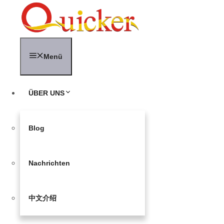
Zum
Inhalt
springen
Menü
ÜBER UNS
Blog
Nachrichten
中文介绍