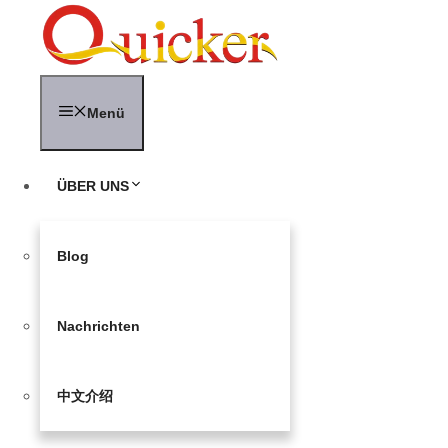
Zum
Inhalt
springen
Menü
ÜBER UNS
Blog
Nachrichten
中文介绍