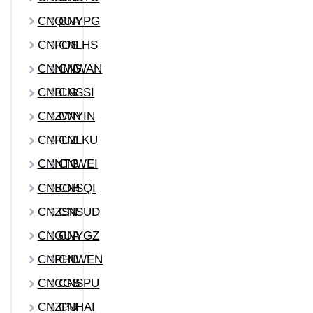
CNQUA
CNYPG
CNFOS
CNLHS
CNNMG
CNWAN
CNBLG
CNSSI
CNZWN
CNYIN
CNFUZ
CNLKU
CNNTG
CNWEI
CNBOH
CNSQI
CNZSN
CNSUD
CNGUA
CNYGZ
CNPHU
CNWEN
CNCGS
CNSPU
CNZPU
CNHAI