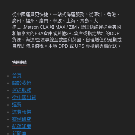
從中國運貨更快捷，一站式海運服務。從深圳、香港、
廣州、福州、廈門、寧波、上海、青島、大
連......Matson CLX 和 MAX / ZIM / 鹽田快線運送至美國
和加拿大的FBA倉庫或其他3PL倉庫或指定地址的DDP
貨運。海運/空運專線至歐盟和英國，自理增值稅延期或
自理即時增值稅。本地 DPD 或 UPS 專櫃到專櫃配送。
快速連結
首頁
關於我們
運送服務
從中國出貨
運費
運費報價
案例研究
航運知識
新聞室