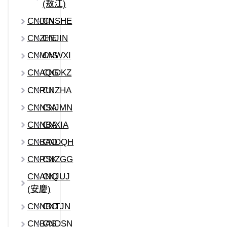
(敖江)
CNDIN
CNSHE
CNZHE
CNJIN
CNMAS
CNWXI
CNAQG
CNDKZ
CNRUI
CNZHA
CNNSA
CNJMN
CNNBA
CNXIA
CNBAO
CNDQH
CNRSK
CNZGG
CNANQ
CNJUJ
(安慶)
CNNBO
CNTJN
CNBAS
CNDSN