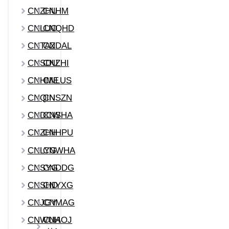
CNZHU
CNHM
CNLUO
CNQHD
CNTAZ
CNDAL
CNSDU
CNZHI
CNHME
CNLUS
CNQIN
CNSZN
CNDCW
CNSHA
CNZHH
CNHPU
CNLYG
CNWHA
CNSYG
CNDDG
CNSHD
CNYXG
CNJGY
CNMAG
CNWUH
CNAOJ