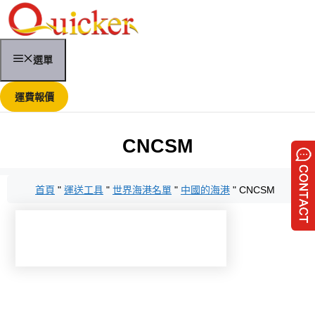
跳
至
主
要
選單
內
容
運費報價
CNCSM
首頁
"
運送工具
"
世界海港名單
"
中國的海港
"
CNCSM