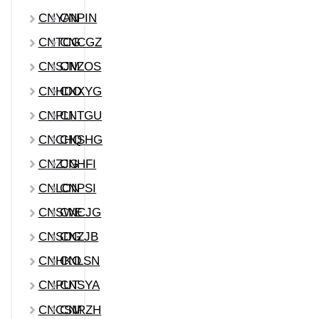
CNYAN
CNPIN
CNTCG
CNCGZ
CNSJM
CNZOS
CNHDO
CNXYG
CNPLI
CNTGU
CNCHQ
CNSHG
CNZJG
CNHFI
CNLON
CNPSI
CNSWE
CNCJG
CNSDG
CNZJB
CNHKO
CNLSN
CNPUT
CNSYA
CNCSM
CNRZH