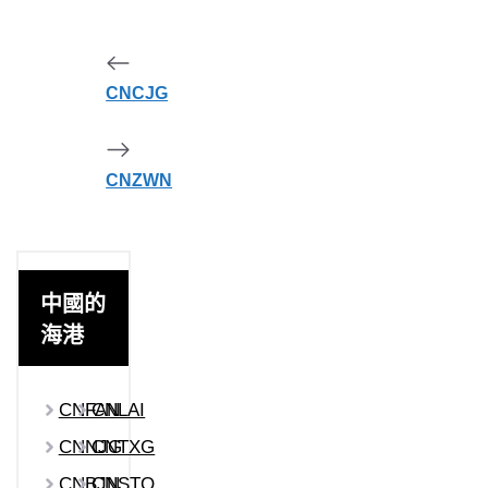
CNCJG
CNZWN
中國的
海港
CNFAN
CNLAI
CNNJG
CNTXG
CNBJN
CNSTO