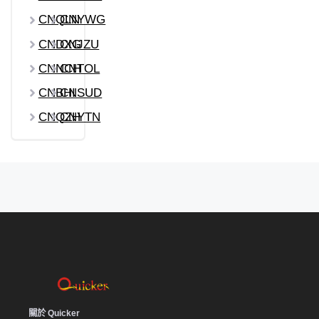
CNQLN
CNYWG
CNDXG
CNJZU
CNNCH
CNTOL
CNBHI
CNSUD
CNQZH
CNYTN
關於 Quicker