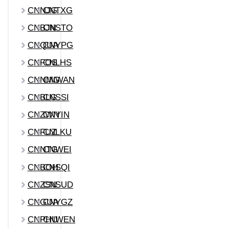
CNNJG
CNTXG
CNBJN
CNSTO
CNQUA
CNYPG
CNFOS
CNLHS
CNNMG
CNWAN
CNBLG
CNSSI
CNZWN
CNYIN
CNFUZ
CNLKU
CNNTG
CNWEI
CNBOH
CNSQI
CNZSN
CNSUD
CNGUA
CNYGZ
CNPHU
CNWEN