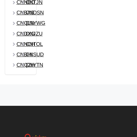
CNNBO
CNTJN
CNBAS
CNDSN
CNQLN
CNYWG
CNDXG
CNJZU
CNNCH
CNTOL
CNBHI
CNSUD
CNQZH
CNYTN