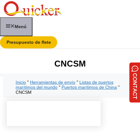
Saltar
al
contenido
Menú
Presupuesto de flete
CNCSM
Inicio
"
Herramientas de envío
"
Listas de puertos
marítimos del mundo
"
Puertos marítimos de China
"
CNCSM