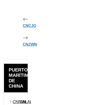
CNCJG
CNZWN
PUERTOS
MARÍTIMOS
DE
CHINA
CNFAN
CNLAI