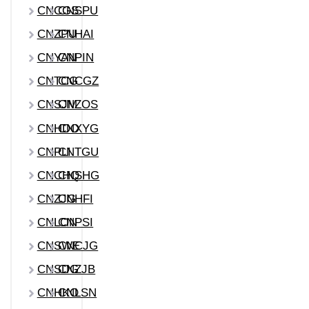
CNCGS
CNSPU
CNZPU
CNHAI
CNYAN
CNPIN
CNTCG
CNCGZ
CNSJM
CNZOS
CNHDO
CNXYG
CNPLI
CNTGU
CNCHQ
CNSHG
CNZJG
CNHFI
CNLON
CNPSI
CNSWE
CNCJG
CNSDG
CNZJB
CNHKO
CNLSN