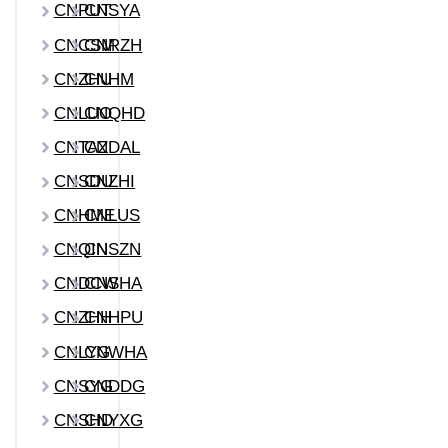
CNPUT
CNSYA
CNCSM
CNRZH
CNZHU
CNHM
CNLUO
CNQHD
CNTAZ
CNDAL
CNSDU
CNZHI
CNHME
CNLUS
CNQIN
CNSZN
CNDCW
CNSHA
CNZHH
CNHPU
CNLYG
CNWHA
CNSYG
CNDDG
CNSHD
CNYXG