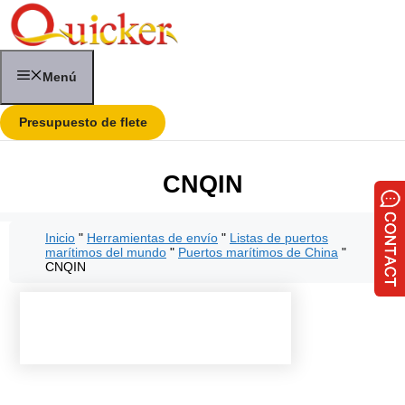
Saltar
al
contenido
Menú
Presupuesto de flete
CNQIN
Inicio
"
Herramientas de envío
"
Listas de puertos
marítimos del mundo
"
Puertos marítimos de China
"
CNQIN