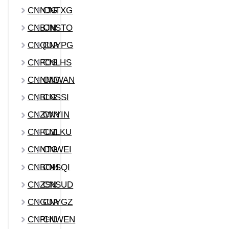
CNNJG
CNTXG
CNBJN
CNSTO
CNQUA
CNYPG
CNFOS
CNLHS
CNNMG
CNWAN
CNBLG
CNSSI
CNZWN
CNYIN
CNFUZ
CNLKU
CNNTG
CNWEI
CNBOH
CNSQI
CNZSN
CNSUD
CNGUA
CNYGZ
CNPHU
CNWEN