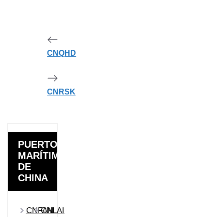
CNQHD
CNRSK
PUERTOS
MARÍTIMOS
DE
CHINA
CNFAN
CNLAI