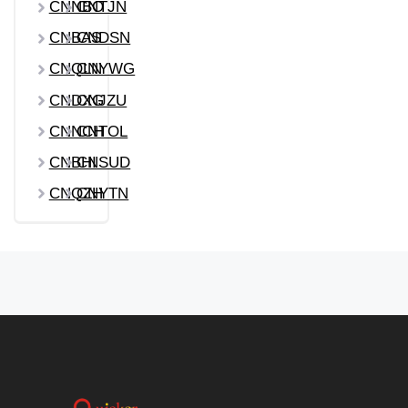
CNNBO
CNTJN
CNBAS
CNDSN
CNQLN
CNYWG
CNDXG
CNJZU
CNNCH
CNTOL
CNBHI
CNSUD
CNQZH
CNYTN