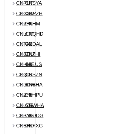
CNPUT
CNSYA
CNCSM
CNRZH
CNZHU
CNHM
CNLUO
CNQHD
CNTAZ
CNDAL
CNSDU
CNZHI
CNHME
CNLUS
CNQIN
CNSZN
CNDCW
CNSHA
CNZHH
CNHPU
CNLYG
CNWHA
CNSYG
CNDDG
CNSHD
CNYXG