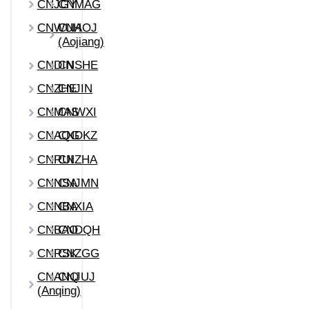
CNJGY
CNMAG
CNWUH
CNAOJ
(Aojiang)
CNDIN
CNSHE
CNZHE
CNJIN
CNMAS
CNWXI
CNAQG
CNDKZ
CNRUI
CNZHA
CNNSA
CNJMN
CNNBA
CNXIA
CNBAO
CNDQH
CNRSK
CNZGG
CNANQ
CNJUJ
(Anqing)