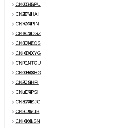
CNCGS
CNSPU
CNZPU
CNHAI
CNYAN
CNPIN
CNTCG
CNCGZ
CNSJM
CNZOS
CNHDO
CNXYG
CNPLI
CNTGU
CNCHQ
CNSHG
CNZJG
CNHFI
CNLON
CNPSI
CNSWE
CNCJG
CNSDG
CNZJB
CNHKO
CNLSN