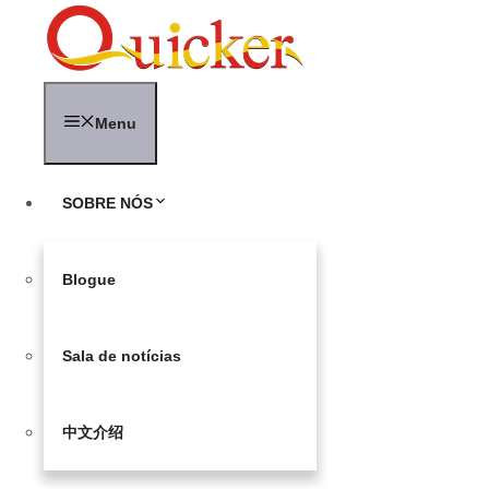
Saltar
para
o
conteúdo
Menu
SOBRE NÓS
Blogue
Sala de notícias
中文介绍