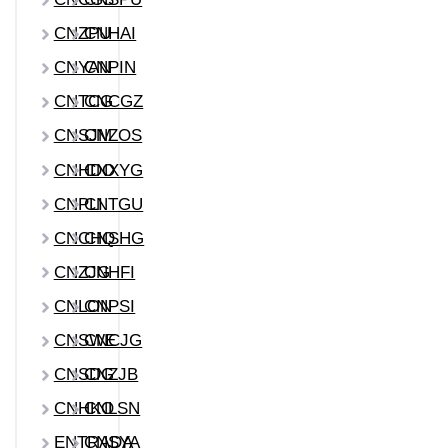
CNZPU
CNHAI
CNYAN
CNPIN
CNTCG
CNCGZ
CNSJM
CNZOS
CNHDO
CNXYG
CNPLI
CNTGU
CNCHQ
CNSHG
CNZJG
CNHFI
CNLON
CNPSI
CNSWE
CNCJG
CNSDG
CNZJB
CNHKO
CNLSN
ENTRADA
CNSYA