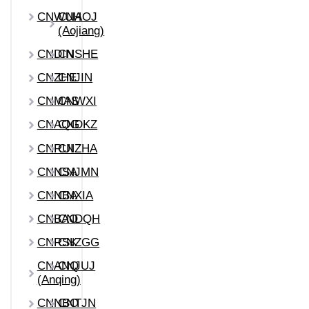
CNWUH
CNAOJ
(Aojiang)
CNDIN
CNSHE
CNZHE
CNJIN
CNMAS
CNWXI
CNAQG
CNDKZ
CNRUI
CNZHA
CNNSA
CNJMN
CNNBA
CNXIA
CNBAO
CNDQH
CNRSK
CNZGG
CNANQ
CNJUJ
(Anqing)
CNNBO
CNTJN