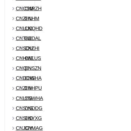
CNCSM
CNRZH
CNZHU
CNHM
CNLUO
CNQHD
CNTAZ
CNDAL
CNSDU
CNZHI
CNHME
CNLUS
CNQIN
CNSZN
CNDCW
CNSHA
CNZHH
CNHPU
CNLYG
CNWHA
CNSYG
CNDDG
CNSHD
CNYXG
CNJGY
CNMAG