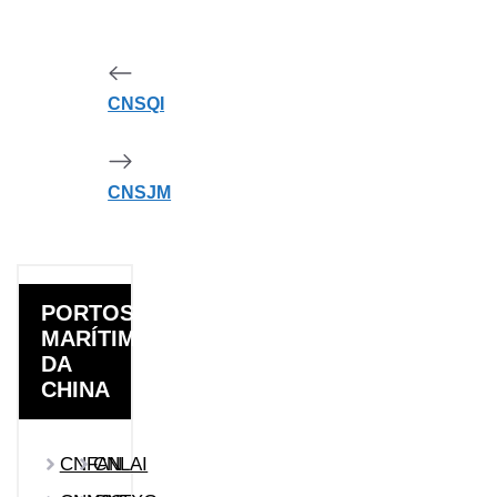
CNSQI
CNSJM
PORTOS
MARÍTIMOS
DA
CHINA
CNFAN
CNLAI