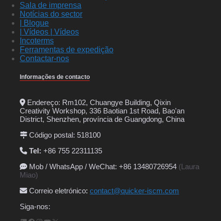
Sala de imprensa
Notícias do sector
| Blogue
| Vídeos | Vídeos
Incoterms
Ferramentas de expedição
Contactar-nos
Informações de contacto
Endereço: Rm102, Chuangye Building, Qixin
Creativity Workshop, 336 Baotian 1st Road, Bao'an
District, Shenzhen, província de Guangdong, China
Código postal: 518100
Tel:
+86 755 22311135
Mob / WhatsApp / WeChat: +86 13480726954
(Laura
Miao)
Correio eletrónico
:
contact@quicker-iscm.com
Siga-nos: