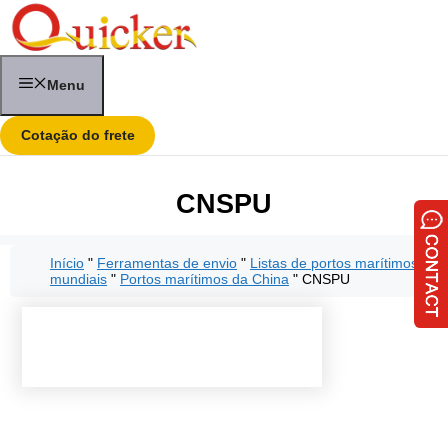
Saltar
para
o
conteúdo
Menu
Cotação do frete
CNSPU
Início
"
Ferramentas de envio
"
Listas de portos marítimos
mundiais
"
Portos marítimos da China
"
CNSPU