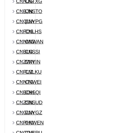
CNNJG
CNTXG
CNBJN
CNSTO
CNQUA
CNYPG
CNFOS
CNLHS
CNNMG
CNWAN
CNBLG
CNSSI
CNZWN
CNYIN
CNFUZ
CNLKU
CNNTG
CNWEI
CNBOH
CNSQI
CNZSN
CNSUD
CNGUA
CNYGZ
CNPHU
CNWEN
CNCGS
CNSPU