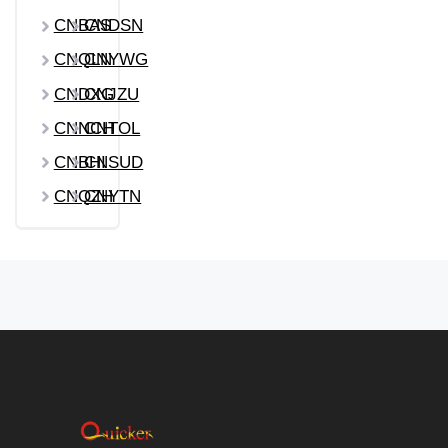
CNBAS
CNDSN
CNQLN
CNYWG
CNDXG
CNJZU
CNNCH
CNTOL
CNBHI
CNSUD
CNQZH
CNYTN