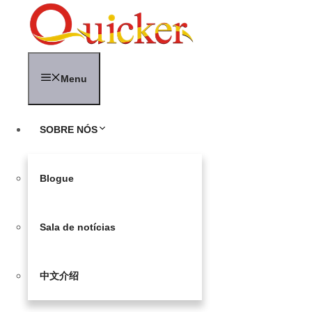
Saltar
para
o
conteúdo
Menu
SOBRE NÓS
Blogue
Sala de notícias
中文介绍