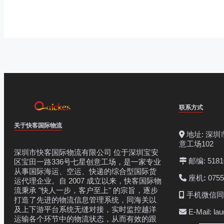
联系方式
关于快客国际物流
地址: 深圳
意工场102
深圳市快客国际物流有限公司 位于深圳宝安
邮编: 5181
区宝田一路336号七星创意工场，是一家专业
从事国际海运、空运、快递的综合型国际货
座机
:
0755
运代理企业。自 2007 成立以来，快客国际物
流秉承 "快人一步，客户至上" 的宗旨，逐步
手机微信同号:
打造了先进的物流信息管理系统，同海关以
及上下游平台系统无缝对接，实时监控越洋
E-Mail: la
运输各个环节中的物流状态，从而有效的跟