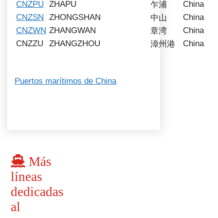
CNZPU
ZHAPU
China
乍浦
CNZSN
ZHONGSHAN
China
中山
CNZWN
ZHANGWAN
China
章湾
CNZZU
ZHANGZHOU
China
漳州港
Puertos marítimos de China
Más
líneas
dedicadas
al