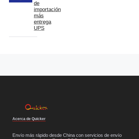
de
importación
más
entrega
UPS
Acerca de Quicker
Envío más rápido desde China con servicios de envío