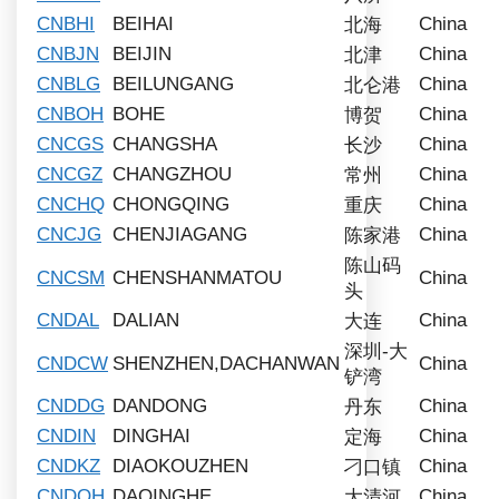
CNBHI
BEIHAI
China
北海
CNBJN
BEIJIN
China
北津
CNBLG
BEILUNGANG
China
北仑港
CNBOH
BOHE
China
博贺
CNCGS
CHANGSHA
China
长沙
CNCGZ
CHANGZHOU
China
常州
CNCHQ
CHONGQING
China
重庆
CNCJG
CHENJIAGANG
China
陈家港
陈山码
CNCSM
CHENSHANMATOU
China
头
CNDAL
DALIAN
China
大连
深圳-大
CNDCW
SHENZHEN,DACHANWAN
China
铲湾
CNDDG
DANDONG
China
丹东
CNDIN
DINGHAI
China
定海
CNDKZ
DIAOKOUZHEN
China
刁口镇
CNDQH
DAQINGHE
China
大清河