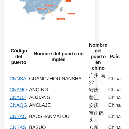
Nombre
Código
del
Nombre del puerto en
del
puerto
País
inglés
puerto
en
chino
广州-南
CNNSA
GUANGZHOU,NANSHA
China
沙
CNANQ
ANQING
China
安庆
CNAOJ
AOJIANG
China
鳌江
CNAQG
ANCLAJE
China
安庆
宝山码
CNBAO
BAOSHANMATOU
China
头
CNBAS
BASUO
China
八所