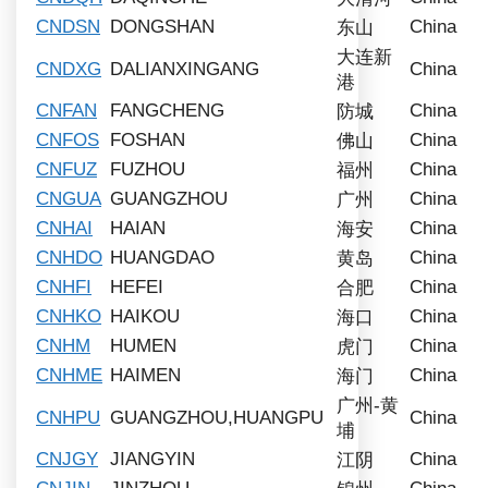
CNDSN
DONGSHAN
China
东山
大连新
CNDXG
DALIANXINGANG
China
港
CNFAN
FANGCHENG
China
防城
CNFOS
FOSHAN
China
佛山
CNFUZ
FUZHOU
China
福州
CNGUA
GUANGZHOU
China
广州
CNHAI
HAIAN
China
海安
CNHDO
HUANGDAO
China
黄岛
CNHFI
HEFEI
China
合肥
CNHKO
HAIKOU
China
海口
CNHM
HUMEN
China
虎门
CNHME
HAIMEN
China
海门
广州-黄
CNHPU
GUANGZHOU,HUANGPU
China
埔
CNJGY
JIANGYIN
China
江阴