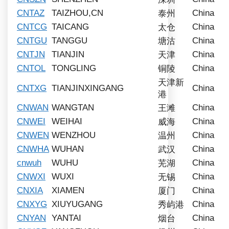
CNTAZ
TAIZHOU,CN
China
泰州
CNTCG
TAICANG
China
太仓
CNTGU
TANGGU
China
塘沽
CNTJN
TIANJIN
China
天津
CNTOL
TONGLING
China
铜陵
天津新
CNTXG
TIANJINXINGANG
China
港
CNWAN
WANGTAN
China
王滩
CNWEI
WEIHAI
China
威海
CNWEN
WENZHOU
China
温州
CNWHA
WUHAN
China
武汉
cnwuh
WUHU
China
芜湖
CNWXI
WUXI
China
无锡
CNXIA
XIAMEN
China
厦门
CNXYG
XIUYUGANG
China
秀屿港
CNYAN
YANTAI
China
烟台