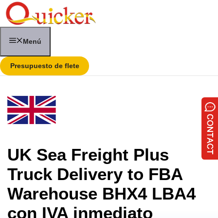
Saltar
al
contenido
Menú
Presupuesto de flete
UK Sea Freight Plus
Truck Delivery to FBA
Warehouse BHX4 LBA4
con IVA inmediato