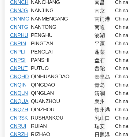
CNNCH
NANCHANG
China
南昌
CNNJG
NANJING
China
南京
CNNMG
NANMENGANG
China
南门港
CNNTG
NANTONG
China
南通
CNPHU
PENGHU
China
澎湖
CNPIN
PINGTAN
China
平潭
CNPLI
PENGLAI
China
蓬菜
CNPSI
PANSHI
China
盘石
CNPUT
PUTUO
China
普陀
CNQHD
QINHUANGDAO
China
秦皇岛
CNQIN
QINGDAO
China
青岛
CNQLN
QINGLAN
China
清澜
CNQUA
QUANZHOU
China
泉州
CNQZH
QINZHOU
China
钦州港
CNRSK
RUSHANKOU
China
乳山口
CNRUI
RUIAN
China
瑞安
CNRZH
RIZHAO
China
日照港