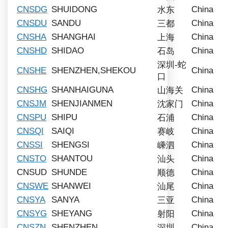
CNSDG
SHUIDONG
China
水东
CNSDU
SANDU
China
三都
CNSHA
SHANGHAI
China
上海
CNSHD
SHIDAO
China
石岛
深圳-蛇
CNSHE
SHENZHEN,SHEKOU
China
口
CNSHG
SHANHAIGUNA
China
山海关
CNSJM
SHENJIANMEN
China
沈家门
CNSPU
SHIPU
China
石浦
CNSQI
SAIQI
China
赛岐
CNSSI
SHENGSI
China
嵊泗
CNSTO
SHANTOU
China
汕头
CNSUD
SHUNDE
China
顺德
CNSWE
SHANWEI
China
汕尾
CNSYA
SANYA
China
三亚
CNSYG
SHEYANG
China
射阳
CNSZN
SHENZHEN
China
深圳