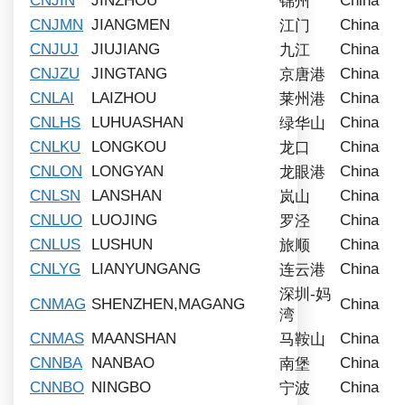
CNJIN
JINZHOU
China
锦州
CNJMN
JIANGMEN
China
江门
CNJUJ
JIUJIANG
China
九江
CNJZU
JINGTANG
China
京唐港
CNLAI
LAIZHOU
China
莱州港
CNLHS
LUHUASHAN
China
绿华山
CNLKU
LONGKOU
China
龙口
CNLON
LONGYAN
China
龙眼港
CNLSN
LANSHAN
China
岚山
CNLUO
LUOJING
China
罗泾
CNLUS
LUSHUN
China
旅顺
CNLYG
LIANYUNGANG
China
连云港
深圳-妈
CNMAG
SHENZHEN,MAGANG
China
湾
CNMAS
MAANSHAN
China
马鞍山
CNNBA
NANBAO
China
南堡
CNNBO
NINGBO
China
宁波