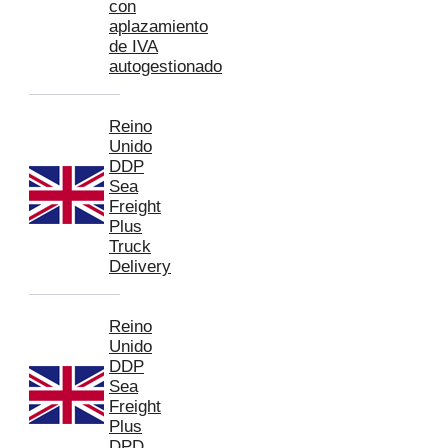
con
aplazamiento
de IVA
autogestionado
Reino
Unido
DDP
Sea
Freight
Plus
Truck
Delivery
Reino
Unido
DDP
Sea
Freight
Plus
DPD