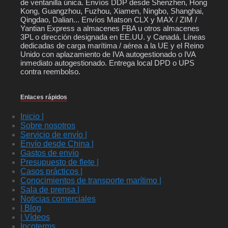
de ventanilla única. Envíos DDP desde Shenzhen, Hong
Kong, Guangzhou, Fuzhou, Xiamen, Ningbo, Shanghai,
Qingdao, Dalian... Envíos Matson CLX y MAX / ZIM /
Yantian Express a almacenes FBA u otros almacenes
3PL o dirección designada en EE.UU. y Canadá. Líneas
dedicadas de carga marítima / aérea a la UE y el Reino
Unido con aplazamiento de IVA autogestionado o IVA
inmediato autogestionado. Entrega local DPD o UPS
contra reembolso.
Enlaces rápidos
Inicio |
Sobre nosotros
Servicio de envío |
Envío desde China |
Gastos de envío
Presupuesto de flete |
Casos prácticos |
Conocimientos de transporte marítimo |
Sala de prensa |
Noticias comerciales
| Blog
| Vídeos
Incoterms