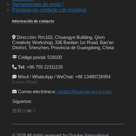
Herramientas de envío |
Póngase en contacto con nosotros
Información de contacto
Dirección: Rm102, Chuangye Building, Qixin
Creativity Workshop, 336 Baotian 1st Road, Bao'an
District, Shenzhen, Provincia de Guangdong, China
Código postal: 518100
Tel:
+86 755 22311135
Móvil / WhatsApp / WeChat: +86 13480726954
(Laura Miao)
Correo electrónico
:
contact@quicker-iscm.com
Síguenos:
LinkedIn
Facebook
Instagram
YouTube
X
© 2026 All rights reserved by Quicker International