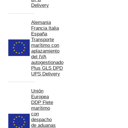
Delivery
Alemania
Francia Italia
España
Transporte
marítimo con
aplazamiento
del IVA
autogestionado
Plus GLS DPD
UPS Delivery
Unión
Europea
DDP Flete
marítimo
con
despacho
de aduanas