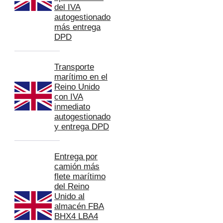
del IVA
autogestionado
más entrega
DPD
Transporte
marítimo en el
Reino Unido
con IVA
inmediato
autogestionado
y entrega DPD
Entrega por
camión más
flete marítimo
del Reino
Unido al
almacén FBA
BHX4 LBA4