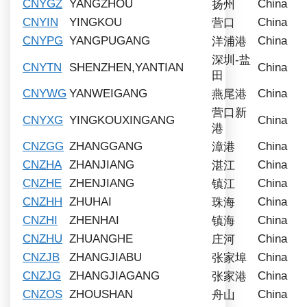
CNYGZ
YANGZHOU
China
扬州
CNYIN
YINGKOU
China
营口
CNYPG
YANGPUGANG
China
洋浦港
深圳-盐
CNYTN
SHENZHEN,YANTIAN
China
田
CNYWG
YANWEIGANG
China
燕尾港
营口新
CNYXG
YINGKOUXINGANG
China
港
CNZGG
ZHANGGANG
China
漳港
CNZHA
ZHANJIANG
China
湛江
CNZHE
ZHENJIANG
China
镇江
CNZHH
ZHUHAI
China
珠海
CNZHI
ZHENHAI
China
镇海
CNZHU
ZHUANGHE
China
庄河
CNZJB
ZHANGJIABU
China
张家埠
CNZJG
ZHANGJIAGANG
China
张家港
CNZOS
ZHOUSHAN
China
舟山