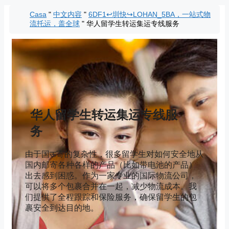
Vai
Casa
"
中文内容
"
6DF1↩圳快↪LOHAN_5BA，一站式物
al
流托运，盖全球
"
华人留学生转运集运专线服务
contenuto
华人留学生转运集运专线服
务
由于国ऊ寄的复杂性，很多留学生对如何安全地从
国内邮寄各种各样的产品（比如带电池的产品）
出去感到困惑。作为一家专业的国际物流公司，
可以将多个包裹合并在一起，减少物流成本。我
们提供了全程跟踪和保险服务，确保留学生的包
裹安全到达目的地。