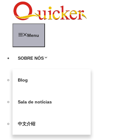
Pular
para
o
conteúdo
Menu
SOBRE NÓS
Blog
Sala de notícias
中文介绍