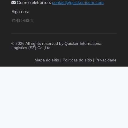
Correio eletrónico
:
contact@quicker-iscm.com
Siga-nos:
LinkedIn
Facebook
Instagram
YouTube
X
© 2026 All rights reserved by Quicker International
Logistics (SZ) Co.,Ltd.
Mapa do sítio
|
Políticas do sítio
|
Privacidade