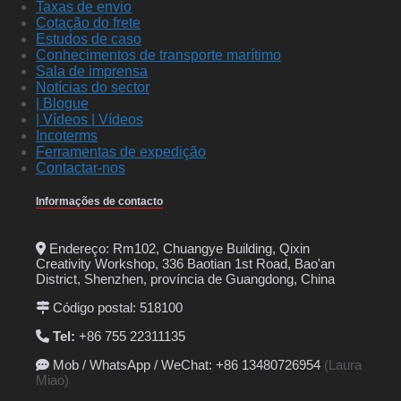
Taxas de envio
Cotação do frete
Estudos de caso
Conhecimentos de transporte marítimo
Sala de imprensa
Notícias do sector
| Blogue
| Vídeos | Vídeos
Incoterms
Ferramentas de expedição
Contactar-nos
Informações de contacto
Endereço: Rm102, Chuangye Building, Qixin
Creativity Workshop, 336 Baotian 1st Road, Bao'an
District, Shenzhen, província de Guangdong, China
Código postal: 518100
Tel:
+86 755 22311135
Mob / WhatsApp / WeChat: +86 13480726954
(Laura
Miao)