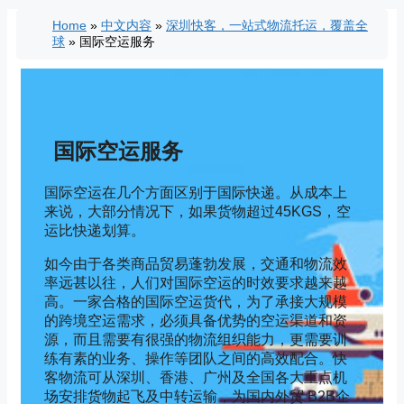
Skip
Home
»
中文内容
»
深圳快客，一站式物流托运，覆盖全
to
球
»
国际空运服务
content
国际空运服务
国际空运在几个方面区别于国际快递。从成本上
来说，大部分情况下，如果货物超过45KGS，空
运比快递划算。
如今由于各类商品贸易蓬勃发展，交通和物流效
率远甚以往，人们对国际空运的时效要求越来越
高。一家合格的国际空运货代，为了承接大规模
的跨境空运需求，必须具备优势的空运渠道和资
源，而且需要有很强的物流组织能力，更需要训
练有素的业务、操作等团队之间的高效配合。快
客物流可从深圳、香港、广州及全国各大重点机
场安排货物起飞及中转运输，为国内外贸 B2B企