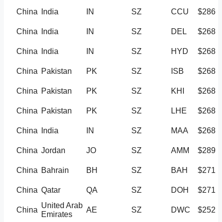
China
India
IN
SZ
CCU
$286
China
India
IN
SZ
DEL
$268
China
India
IN
SZ
HYD
$268
China
Pakistan
PK
SZ
ISB
$268
China
Pakistan
PK
SZ
KHI
$268
China
Pakistan
PK
SZ
LHE
$268
China
India
IN
SZ
MAA
$268
China
Jordan
JO
SZ
AMM
$289
China
Bahrain
BH
SZ
BAH
$271
China
Qatar
QA
SZ
DOH
$271
United Arab
China
AE
SZ
DWC
$252
Emirates