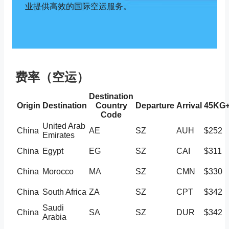
业提供高效的国际空运服务。
费率（空运）
Destination
Origin
Destination
Country
Departure
Arrival
45KG
Code
United Arab
China
AE
SZ
AUH
$252
Emirates
China
Egypt
EG
SZ
CAI
$311
China
Morocco
MA
SZ
CMN
$330
China
South Africa
ZA
SZ
CPT
$342
Saudi
China
SA
SZ
DUR
$342
Arabia