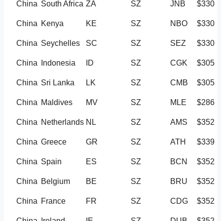
China
South Africa
ZA
SZ
JNB
$330
China
Kenya
KE
SZ
NBO
$330
China
Seychelles
SC
SZ
SEZ
$330
China
Indonesia
ID
SZ
CGK
$305
China
Sri Lanka
LK
SZ
CMB
$305
China
Maldives
MV
SZ
MLE
$286
China
Netherlands
NL
SZ
AMS
$352
China
Greece
GR
SZ
ATH
$339
China
Spain
ES
SZ
BCN
$352
China
Belgium
BE
SZ
BRU
$352
China
France
FR
SZ
CDG
$352
China
Ireland
IE
SZ
DUB
$352