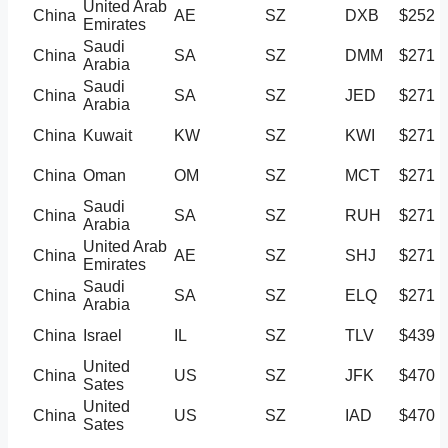
United Arab
China
AE
SZ
DXB
$252
Emirates
Saudi
China
SA
SZ
DMM
$271
Arabia
Saudi
China
SA
SZ
JED
$271
Arabia
China
Kuwait
KW
SZ
KWI
$271
China
Oman
OM
SZ
MCT
$271
Saudi
China
SA
SZ
RUH
$271
Arabia
United Arab
China
AE
SZ
SHJ
$271
Emirates
Saudi
China
SA
SZ
ELQ
$271
Arabia
China
Israel
IL
SZ
TLV
$439
United
China
US
SZ
JFK
$470
Sates
United
China
US
SZ
IAD
$470
Sates