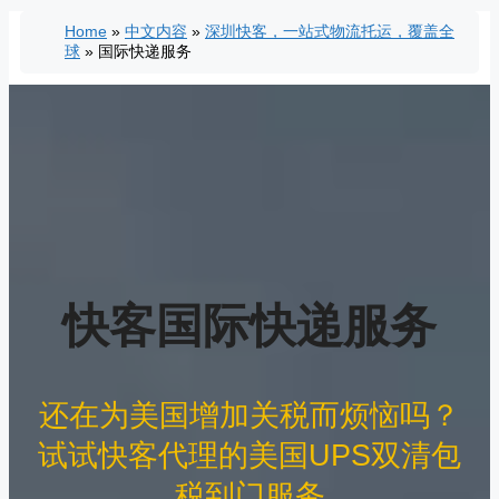
Skip
Home
»
中文内容
»
深圳快客，一站式物流托运，覆盖全
to
球
»
国际快递服务
content
快客国际快递服务
还在为美国增加关税而烦恼吗？
试试快客代理的美国UPS双清包
税到门服务