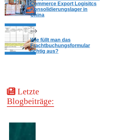
Commerce Export Logisitcs
Konsolidierungslager in
China
Wie füllt man das
Frachtbuchungsformular
richtig aus?
Letzte
Blogbeiträge: