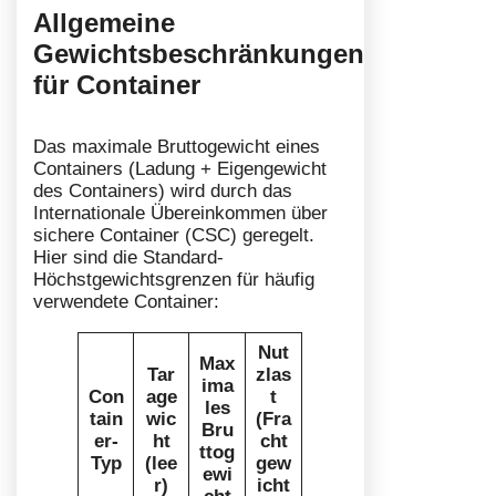
Allgemeine
Gewichtsbeschränkungen
für Container
Das maximale Bruttogewicht eines
Containers (Ladung + Eigengewicht
des Containers) wird durch das
Internationale Übereinkommen über
sichere Container (CSC) geregelt.
Hier sind die Standard-
Höchstgewichtsgrenzen für häufig
verwendete Container:
Nut
Max
Tar
zlas
ima
Con
age
t
les
tain
wic
(Fra
Bru
er-
ht
cht
ttog
Typ
(lee
gew
ewi
r)
icht