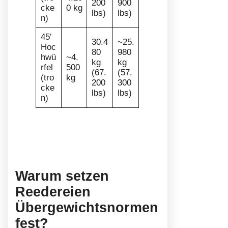
200
900
cke
0 kg
lbs)
lbs)
n)
45′
30.4
~25.
Hoc
80
980
hwü
~4.
kg
kg
rfel
500
(67.
(57.
(tro
kg
200
300
cke
lbs)
lbs)
n)
Warum setzen
Reedereien
Übergewichtsnormen
fest?