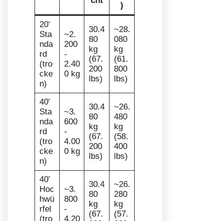
cht
)
20′
30.4
~28.
Sta
~2.
80
080
nda
200
kg
kg
rd
-
(67.
(61.
(tro
2.40
200
800
cke
0 kg
lbs)
lbs)
n)
40′
30.4
~26.
Sta
~3.
80
480
nda
600
kg
kg
rd
-
(67.
(58.
(tro
4.00
200
400
cke
0 kg
lbs)
lbs)
n)
40′
30.4
~26.
Hoc
~3.
80
280
hwü
800
kg
kg
rfel
-
(67.
(57.
(tro
4.20