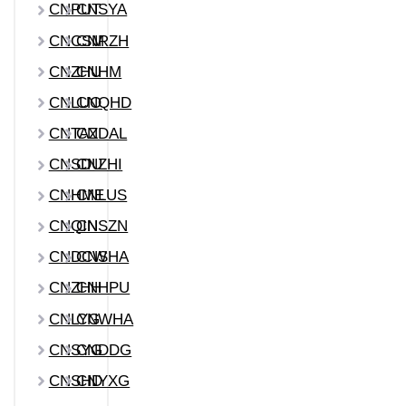
CNPUT
CNSYA
CNCSM
CNRZH
CNZHU
CNHM
CNLUO
CNQHD
CNTAZ
CNDAL
CNSDU
CNZHI
CNHME
CNLUS
CNQIN
CNSZN
CNDCW
CNSHA
CNZHH
CNHPU
CNLYG
CNWHA
CNSYG
CNDDG
CNSHD
CNYXG