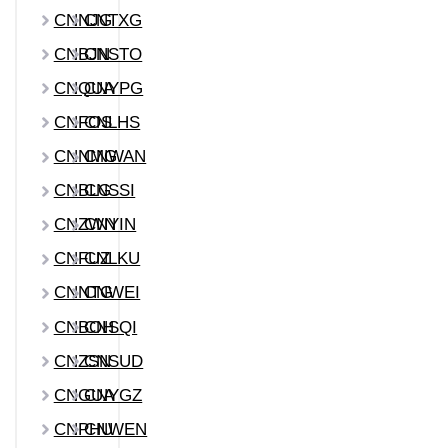
CNNJG
CNTXG
CNBJN
CNSTO
CNQUA
CNYPG
CNFOS
CNLHS
CNNMG
CNWAN
CNBLG
CNSSI
CNZWN
CNYIN
CNFUZ
CNLKU
CNNTG
CNWEI
CNBOH
CNSQI
CNZSN
CNSUD
CNGUA
CNYGZ
CNPHU
CNWEN