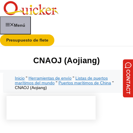
Saltar
al
contenido
Menú
Presupuesto de flete
CNAOJ (Aojiang)
Inicio
"
Herramientas de envío
"
Listas de puertos
marítimos del mundo
"
Puertos marítimos de China
"
CNAOJ (Aojiang)