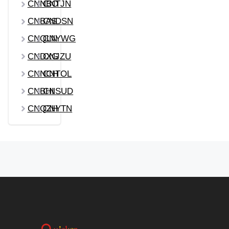
CNNBO
CNTJN
CNBAS
CNDSN
CNQLN
CNYWG
CNDXG
CNJZU
CNNCH
CNTOL
CNBHI
CNSUD
CNQZH
CNYTN