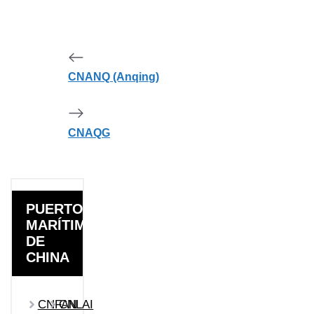
CNANQ (Anqing)
CNAQG
PUERTOS
MARÍTIMOS
DE
CHINA
CNFAN
CNLAI