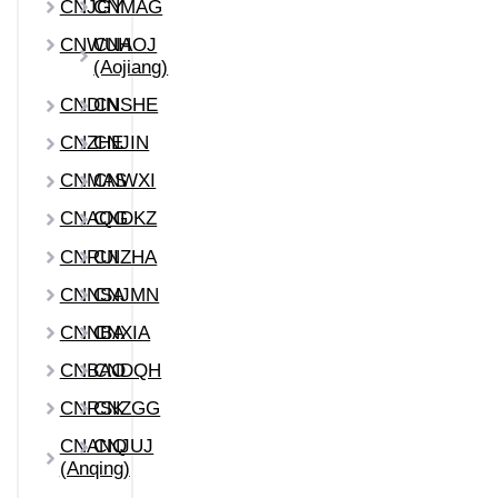
CNJGY
CNMAG
CNWUH
CNAOJ
(Aojiang)
CNDIN
CNSHE
CNZHE
CNJIN
CNMAS
CNWXI
CNAQG
CNDKZ
CNRUI
CNZHA
CNNSA
CNJMN
CNNBA
CNXIA
CNBAO
CNDQH
CNRSK
CNZGG
CNANQ
CNJUJ
(Anqing)