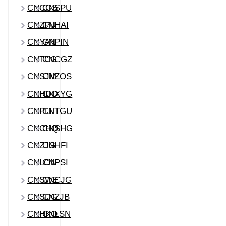
CNCGS
CNSPU
CNZPU
CNHAI
CNYAN
CNPIN
CNTCG
CNCGZ
CNSJM
CNZOS
CNHDO
CNXYG
CNPLI
CNTGU
CNCHQ
CNSHG
CNZJG
CNHFI
CNLON
CNPSI
CNSWE
CNCJG
CNSDG
CNZJB
CNHKO
CNLSN