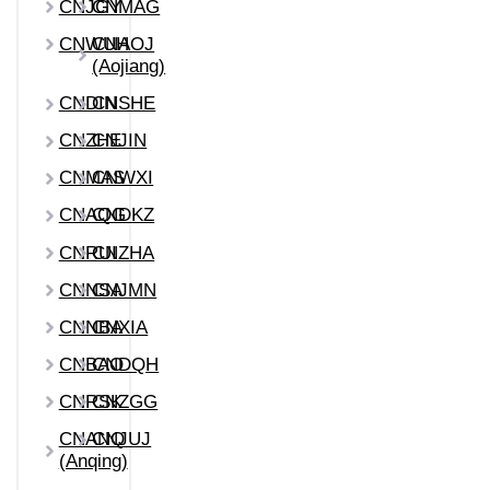
CNJGY
CNMAG
CNWUH
CNAOJ
(Aojiang)
CNDIN
CNSHE
CNZHE
CNJIN
CNMAS
CNWXI
CNAQG
CNDKZ
CNRUI
CNZHA
CNNSA
CNJMN
CNNBA
CNXIA
CNBAO
CNDQH
CNRSK
CNZGG
CNANQ
CNJUJ
(Anqing)