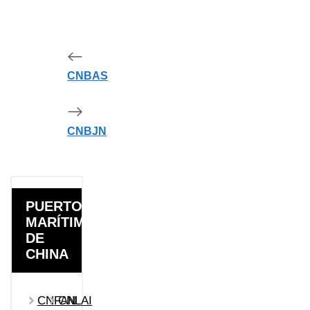
CNBAS
CNBJN
PUERTOS
MARÍTIMOS
DE
CHINA
CNFAN
CNLAI