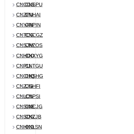
CNCGS
CNSPU
CNZPU
CNHAI
CNYAN
CNPIN
CNTCG
CNCGZ
CNSJM
CNZOS
CNHDO
CNXYG
CNPLI
CNTGU
CNCHQ
CNSHG
CNZJG
CNHFI
CNLON
CNPSI
CNSWE
CNCJG
CNSDG
CNZJB
CNHKO
CNLSN