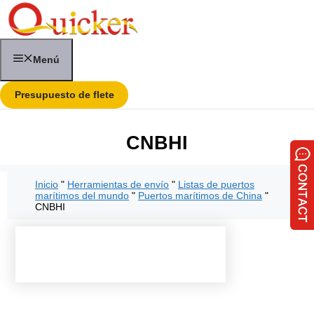
Saltar
al
contenido
Menú
Presupuesto de flete
CNBHI
Inicio
"
Herramientas de envío
"
Listas de puertos
marítimos del mundo
"
Puertos marítimos de China
"
CNBHI