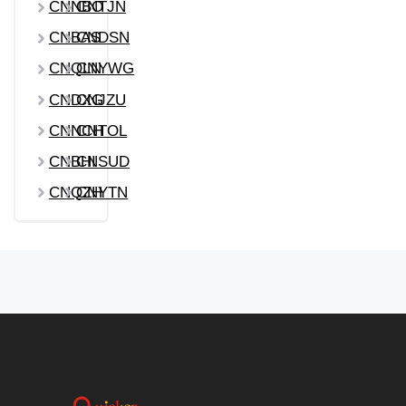
CNNBO
CNTJN
CNBAS
CNDSN
CNQLN
CNYWG
CNDXG
CNJZU
CNNCH
CNTOL
CNBHI
CNSUD
CNQZH
CNYTN