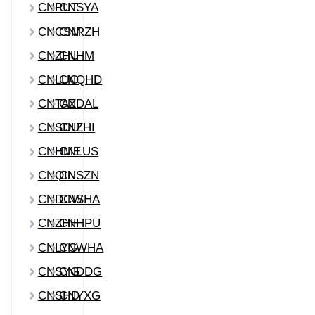
CNPUT
CNSYA
CNCSM
CNRZH
CNZHU
CNHM
CNLUO
CNQHD
CNTAZ
CNDAL
CNSDU
CNZHI
CNHME
CNLUS
CNQIN
CNSZN
CNDCW
CNSHA
CNZHH
CNHPU
CNLYG
CNWHA
CNSYG
CNDDG
CNSHD
CNYXG