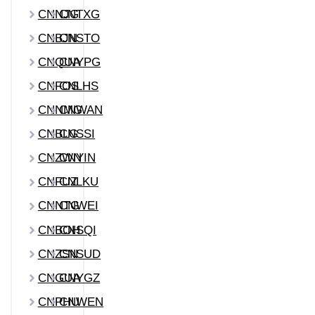
CNNJG
CNTXG
CNBJN
CNSTO
CNQUA
CNYPG
CNFOS
CNLHS
CNNMG
CNWAN
CNBLG
CNSSI
CNZWN
CNYIN
CNFUZ
CNLKU
CNNTG
CNWEI
CNBOH
CNSQI
CNZSN
CNSUD
CNGUA
CNYGZ
CNPHU
CNWEN