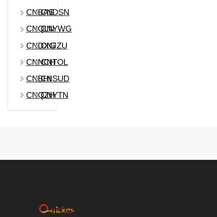
CNBAS
CNDSN
CNQLN
CNYWG
CNDXG
CNJZU
CNNCH
CNTOL
CNBHI
CNSUD
CNQZH
CNYTN