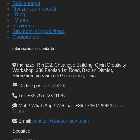
Sala stampa
Notizie commerciali
| Blog
| Video
Incoterms
Strumenti di spedizione
Contattateci
Informazioni di contatto
Indirizzo: Rm102, Chuangye Building, Qixin Creativity
Workshop, 336 Baotian 1st Road, Bao'an District,
Shenzhen, provincia di Guangdong, Cina
Codice postale: 518100
Tel:
+86 755 22311135
Mob / WhatsApp / WeChat: +86 13480726954
(Laura
Miao)
Email
:
contact@quicker-iscm.com
Seguiteci: