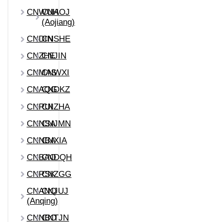
CNWUH
CNAOJ
(Aojiang)
CNDIN
CNSHE
CNZHE
CNJIN
CNMAS
CNWXI
CNAQG
CNDKZ
CNRUI
CNZHA
CNNSA
CNJMN
CNNBA
CNXIA
CNBAO
CNDQH
CNRSK
CNZGG
CNANQ
CNJUJ
(Anqing)
CNNBO
CNTJN