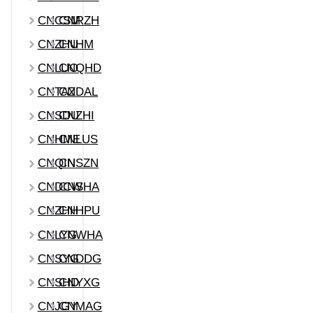
CNCSM
CNRZH
CNZHU
CNHM
CNLUO
CNQHD
CNTAZ
CNDAL
CNSDU
CNZHI
CNHME
CNLUS
CNQIN
CNSZN
CNDCW
CNSHA
CNZHH
CNHPU
CNLYG
CNWHA
CNSYG
CNDDG
CNSHD
CNYXG
CNJGY
CNMAG