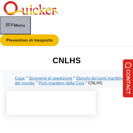
Vai
al
contenuto
Menu
Preventivo di trasporto
CNLHS
Casa
"
Strumenti di spedizione
"
Elenchi dei porti marittimi
del mondo
"
Porti marittimi della Cina
"
CNLHS