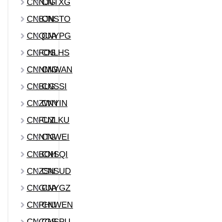
CNNJG
CNTXG
CNBJN
CNSTO
CNQUA
CNYPG
CNFOS
CNLHS
CNNMG
CNWAN
CNBLG
CNSSI
CNZWN
CNYIN
CNFUZ
CNLKU
CNNTG
CNWEI
CNBOH
CNSQI
CNZSN
CNSUD
CNGUA
CNYGZ
CNPHU
CNWEN
CNCGS
CNSPU