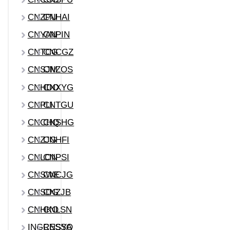
CNZPU
CNHAI
CNYAN
CNPIN
CNTCG
CNCGZ
CNSJM
CNZOS
CNHDO
CNXYG
CNPLI
CNTGU
CNCHQ
CNSHG
CNZJG
CNHFI
CNLON
CNPSI
CNSWE
CNCJG
CNSDG
CNZJB
CNHKO
CNLSN
INGRESSO
CNSYA