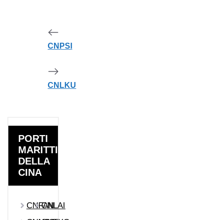
CNPSI
CNLKU
PORTI
MARITTIMI
DELLA
CINA
CNFAN
CNLAI