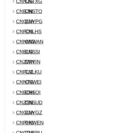
CNNJG
CNTXG
CNBJN
CNSTO
CNQUA
CNYPG
CNFOS
CNLHS
CNNMG
CNWAN
CNBLG
CNSSI
CNZWN
CNYIN
CNFUZ
CNLKU
CNNTG
CNWEI
CNBOH
CNSQI
CNZSN
CNSUD
CNGUA
CNYGZ
CNPHU
CNWEN
CNCGS
CNSPU