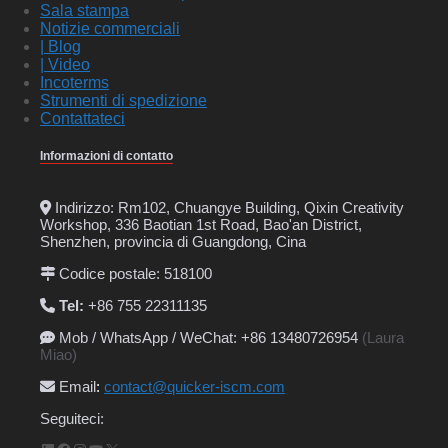
Sala stampa
Notizie commerciali
| Blog
| Video
Incoterms
Strumenti di spedizione
Contattateci
Informazioni di contatto
Indirizzo: Rm102, Chuangye Building, Qixin Creativity
Workshop, 336 Baotian 1st Road, Bao'an District,
Shenzhen, provincia di Guangdong, Cina
Codice postale: 518100
Tel:
+86 755 22311135
Mob / WhatsApp / WeChat: +86 13480726954
(Laura
Miao)
Email
:
contact@quicker-iscm.com
Seguiteci: