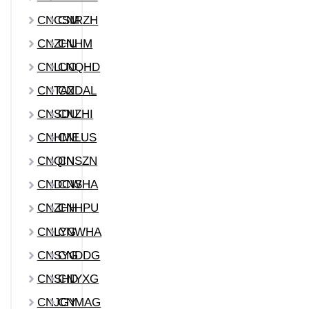
CNCSM
CNRZH
CNZHU
CNHM
CNLUO
CNQHD
CNTAZ
CNDAL
CNSDU
CNZHI
CNHME
CNLUS
CNQIN
CNSZN
CNDCW
CNSHA
CNZHH
CNHPU
CNLYG
CNWHA
CNSYG
CNDDG
CNSHD
CNYXG
CNJGY
CNMAG