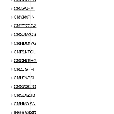
CNZPU
CNHAI
CNYAN
CNPIN
CNTCG
CNCGZ
CNSJM
CNZOS
CNHDO
CNXYG
CNPLI
CNTGU
CNCHQ
CNSHG
CNZJG
CNHFI
CNLON
CNPSI
CNSWE
CNCJG
CNSDG
CNZJB
CNHKO
CNLSN
INGRESSO
CNSYA