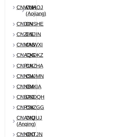
CNWUH
CNAOJ
(Aojiang)
CNDIN
CNSHE
CNZHE
CNJIN
CNMAS
CNWXI
CNAQG
CNDKZ
CNRUI
CNZHA
CNNSA
CNJMN
CNNBA
CNXIA
CNBAO
CNDQH
CNRSK
CNZGG
CNANQ
CNJUJ
(Anqing)
CNNBO
CNTJN