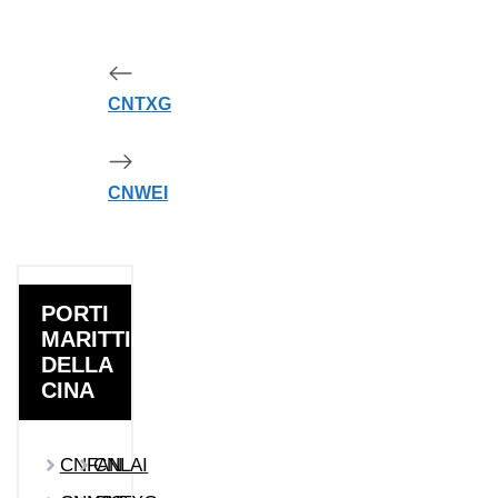
CNTXG
CNWEI
PORTI
MARITTIMI
DELLA
CINA
CNFAN
CNLAI