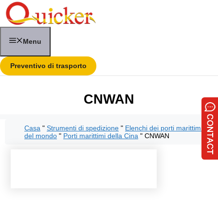
Vai
al
contenuto
Menu
Preventivo di trasporto
CNWAN
Casa
"
Strumenti di spedizione
"
Elenchi dei porti marittimi
del mondo
"
Porti marittimi della Cina
"
CNWAN