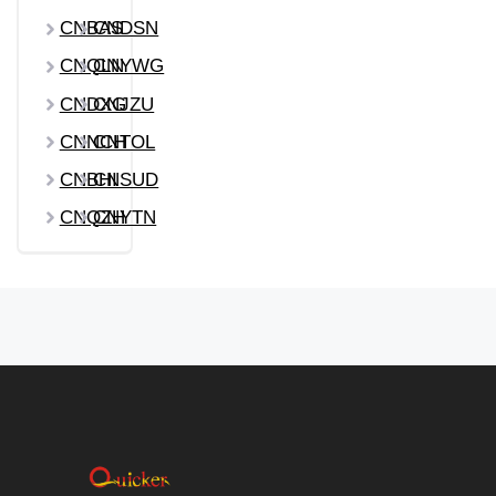
CNBAS
CNDSN
CNQLN
CNYWG
CNDXG
CNJZU
CNNCH
CNTOL
CNBHI
CNSUD
CNQZH
CNYTN