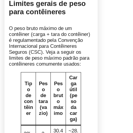
Limites gerais de peso
para contêineres
O peso bruto máximo de um
contêiner (carga + tara do contêiner)
é regulamentado pela Convenção
Internacional para Contêineres
Seguros (CSC). Veja a seguir os
limites de peso máximo padrão para
contêineres comumente usados:
Car
Tip
Pes
Pes
ga
o
o
o
útil
de
de
brut
(pe
con
tara
o
so
têin
(va
máx
da
er
zio)
imo
car
ga)
30.4
~28.