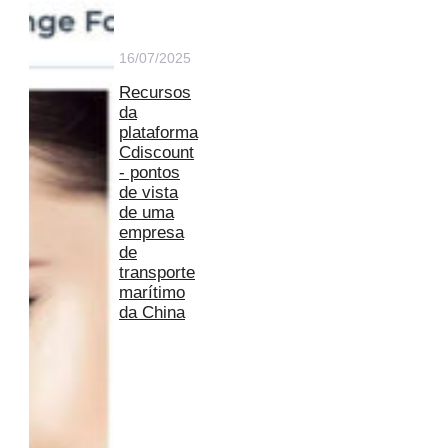
16/07/2025
Recursos
da
plataforma
Cdiscount
- pontos
de vista
de uma
empresa
de
transporte
marítimo
da China