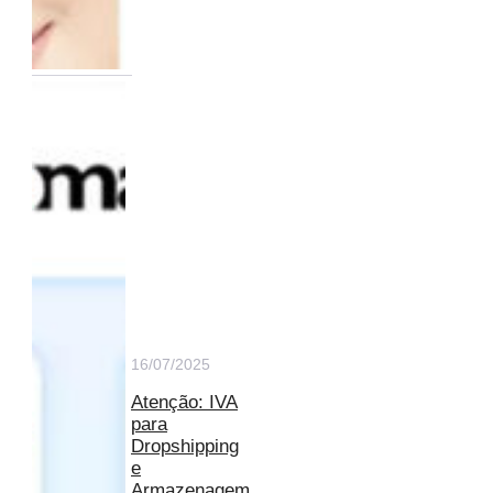
16/07/2025
Atenção: IVA
para
Dropshipping
e
Armazenagem