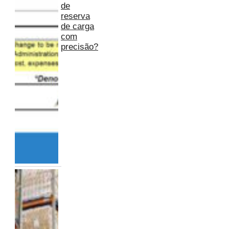
de
reserva
de carga
com
precisão?