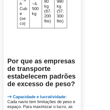
80
980
h
~4.
kg
kg
Cub
500
(67.
(57.
e
kg
200
300
(se
lbs)
lbs)
co)
Por que as empresas
de transporte
estabelecem padrões
de excesso de peso?
Capacidade e lucratividade:
Cada navio tem limitações de peso e
espaço. Para maximizar o lucro, as