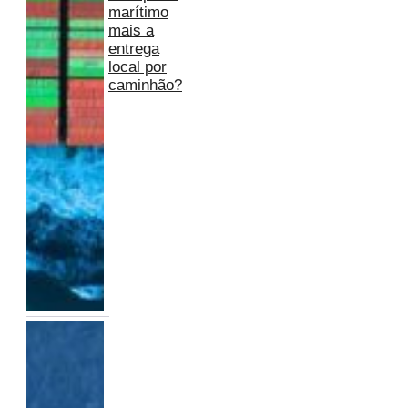
marítimo
mais a
entrega
local por
caminhão?