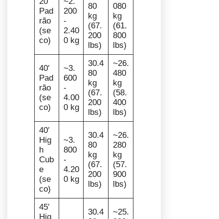
20′
~2.
80
080
Pad
200
kg
kg
rão
-
(67.
(61.
(se
2.40
200
800
co)
0 kg
lbs)
lbs)
30.4
~26.
40′
~3.
80
480
Pad
600
kg
kg
rão
-
(67.
(58.
(se
4.00
200
400
co)
0 kg
lbs)
lbs)
40′
30.4
~26.
Hig
~3.
80
280
h
800
kg
kg
Cub
-
(67.
(57.
e
4.20
200
900
(se
0 kg
lbs)
lbs)
co)
45′
30.4
~25.
Hig